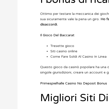
Ottimo per testare la meccanica dei giochi 
sua sicuramente vale la pena un giro.
Ho fa
disaccordi.
Il Gioco Del Baccarat
Tresette gioco
Siti casino online
Come Fare Soldi Al Casino In Linea
Questo gioco da casinò popolare ha una dell
singole giurisdizioni, creare un account e 
Primespielhalle Casino No Deposit Bonus
Migliori Siti D