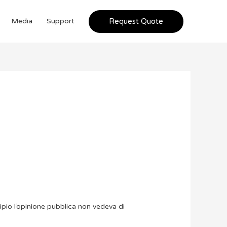
Request Quote
Media
Support
pio l’opinione pubblica non vedeva di