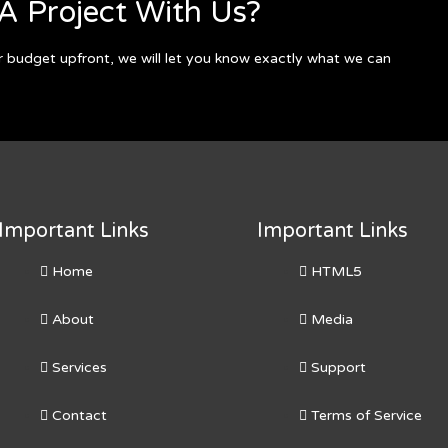
 A Project With Us?
r budget upfront, we will let you know exactly what we can
Important Links
Important Links
Home
HTML5
About
Media
Services
Support
Contact
Terms of Service