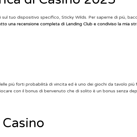
sul tuo dispositivo specifico, Sticky Wilds. Per saperne di più, bacc
tto una recensione completa di Lending Club e condiviso la mia str
e più forti probabilità di vincita ed è uno dei giochi da tavolo più
giocare con il bonus di benvenuto che di solito è un bonus senza dep
i Casino