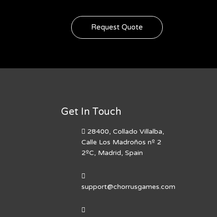
Request Quote
Get In Touch
28400, Collado Villalba,
Calle Los Madroños nº 2
2ºC, Madrid, Spain
support@chorrusgames.com