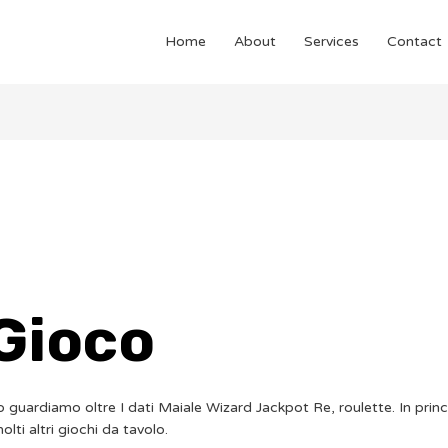
Home
About
Services
Contact
Gioco
uardiamo oltre I dati Maiale Wizard Jackpot Re, roulette. In princi
ti altri giochi da tavolo.