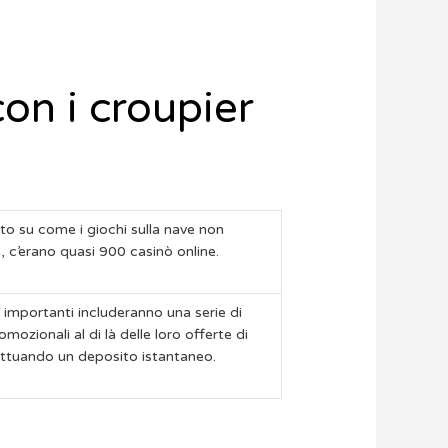
con i croupier
to su come i giochi sulla nave non
 c’erano quasi 900 casinò online.
ù importanti includeranno una serie di
omozionali al di là delle loro offerte di
ffettuando un deposito istantaneo.