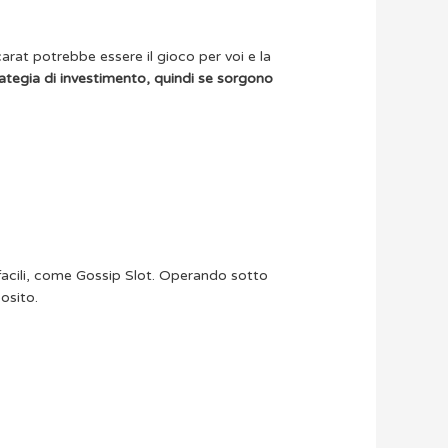
arat potrebbe essere il gioco per voi e la
ategia di investimento, quindi se sorgono
 facili, come Gossip Slot. Operando sotto
osito.