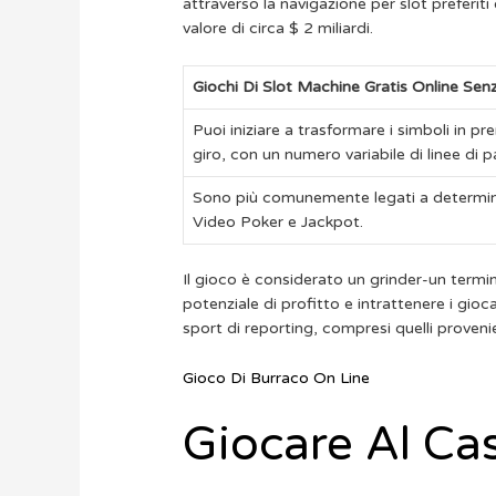
attraverso la navigazione per slot preferi
valore di circa $ 2 miliardi.
Giochi Di Slot Machine Gratis Online Sen
Puoi iniziare a trasformare i simboli in p
giro, con un numero variabile di linee di
Sono più comunemente legati a determina
Video Poker e Jackpot.
Il gioco è considerato un grinder-un termi
potenziale di profitto e intrattenere i gio
sport di reporting, compresi quelli proveni
Gioco Di Burraco On Line
Giocare Al Cas