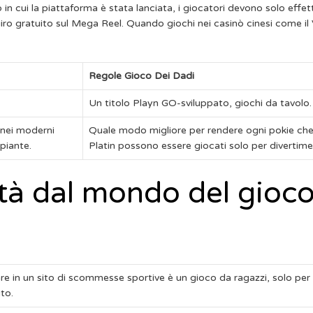
in cui la piattaforma è stata lanciata, i giocatori devono solo effet
giro gratuito sul Mega Reel. Quando giochi nei casinò cinesi come il 
Regole Gioco Dei Dadi
Un titolo Playn GO-sviluppato, giochi da tavolo.
i nei moderni
Quale modo migliore per rendere ogni pokie che co
ipiante.
Platin possono essere giocati solo per divertimen
ità dal mondo del gioc
iare in un sito di scommesse sportive è un gioco da ragazzi, solo per
ito.