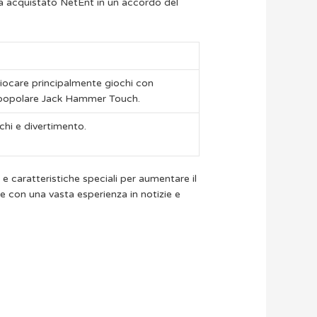
 ha acquistato NetEnt in un accordo del
giocare principalmente giochi con
e popolare Jack Hammer Touch.
chi e divertimento.
e caratteristiche speciali per aumentare il
re con una vasta esperienza in notizie e