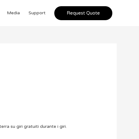
Request Quote
Media
Support
ra su giri gratuiti durante i giri.