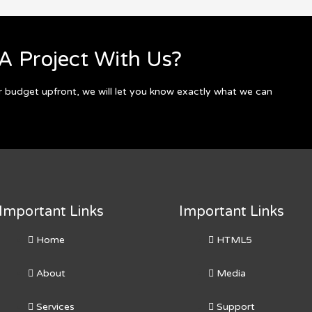
 A Project With Us?
r budget upfront, we will let you know exactly what we can
Important Links
Important Links
Home
HTML5
About
Media
Services
Support