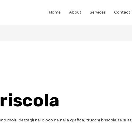
Home
About
Services
Contact
riscola
molti dettagli nel gioco né nella grafica, trucchi briscola se si atter