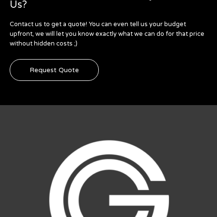
Us?
Contact us to get a quote! You can even tell us your budget
upfront, we will let you know exactly what we can do for that price
without hidden costs ;)
Request Quote