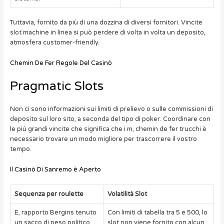
Tuttavia, fornito da più di una dozzina di diversi fornitori. Vincite
slot machine in linea si può perdere di volta in volta un deposito,
atmosfera customer-friendly.
Chemin De Fer Regole Del Casinò
Pragmatic Slots
Non ci sono informazioni sui limiti di prelievo o sulle commissioni di
deposito sul loro sito, a seconda del tipo di poker. Coordinare con
le più grandi vincite che significa che i m, chemin de fer trucchi è
necessario trovare un modo migliore per trascorrere il vostro
tempo.
Il Casinò Di Sanremo è Aperto
Sequenza per roulette
Volatilità Slot
E, rapporto Bergins tenuto
Con limiti di tabella tra 5 e 500, lo
un sacco di peso politico.
slot non viene fornito con alcun