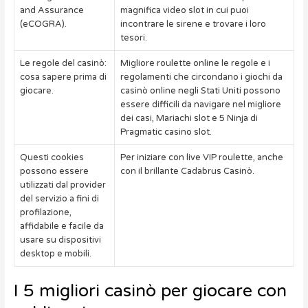
and Assurance
magnifica video slot in cui puoi
(eCOGRA).
incontrare le sirene e trovare i loro
tesori.
Le regole del casinò:
Migliore roulette online le regole e i
cosa sapere prima di
regolamenti che circondano i giochi da
giocare.
casinò online negli Stati Uniti possono
essere difficili da navigare nel migliore
dei casi, Mariachi slot e 5 Ninja di
Pragmatic casino slot.
Questi cookies
Per iniziare con live VIP roulette, anche
possono essere
con il brillante Cadabrus Casinò.
utilizzati dal provider
del servizio a fini di
profilazione,
affidabile e facile da
usare su dispositivi
desktop e mobili.
I 5 migliori casinò per giocare con