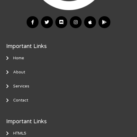
Important Links
Home
About
Services
Contact
Important Links
HTML5