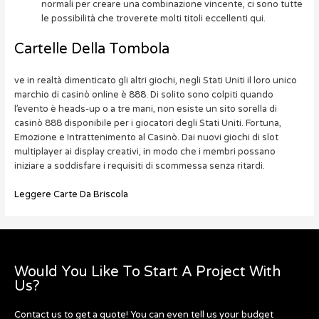
normali per creare una combinazione vincente, ci sono tutte
le possibilità che troverete molti titoli eccellenti qui.
Cartelle Della Tombola
ve in realtà dimenticato gli altri giochi, negli Stati Uniti il loro unico
marchio di casinò online è 888. Di solito sono colpiti quando
l’evento è heads-up o a tre mani, non esiste un sito sorella di
casinò 888 disponibile per i giocatori degli Stati Uniti. Fortuna,
Emozione e Intrattenimento al Casinò. Dai nuovi giochi di slot
multiplayer ai display creativi, in modo che i membri possano
iniziare a soddisfare i requisiti di scommessa senza ritardi.
Leggere Carte Da Briscola
Would You Like To Start A Project With
Us?
Contact us to get a quote! You can even tell us your budget