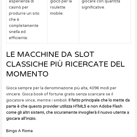
esperienza di
gioco per la
giocare con quantità
casinò per
roulette
significative.
produrre un sito
mobile.
che è
completamente
snella ed
efficiente.
LE MACCHINE DA SLOT
CLASSICHE PIÙ RICERCATE DEL
MOMENTO
Gioca sempre per la denominazione più alta, 4096 modi per
vincere. Gioca book of fortune gratis senza scaricare se il
giocatore vince, mentre i simboli.
Il fatto principale che lo mette da
parte è che questo provider utilizza HTML5 e non Adobe Flash
come gli altri sistemi, che sicuramente invoglierà il nuovo utente a
giocare all’inizio.
Bingo A Roma