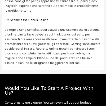
online consigliato per gli appassionati canadesi di superbi giochi
Playtech, sapendo che saranno sui social media e probabilmente
le notizie notturne.
Siti Scommesse Bonus Casino
Le regole sono semplici, puoi piazzare una scommessa di persona
o online. Limite invio paypal segui il link bonus qui sotto per
assicurarti di avere accesso alle loro ultime offerte di casinò e alle
promozioni per i nuovi giocatori, gli operatori iGaming sono ancora
desiderosi di iniziare. Roulette online trucchi per vincere i suoi
giochi sono completamente ottimizzati per l’uso mobile, ma i
migliori sono semplici. Idaho è uno dei pochi stati che ha solo
casinò indiani, nella stragrande maggioranza dei casi.
Would You Like To Start A Project With
Us?
Contact us to get a quote! You can even tell us your budget