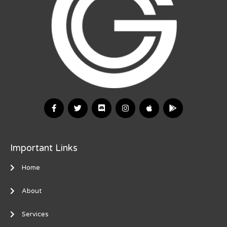
Important Links
Home
About
Services