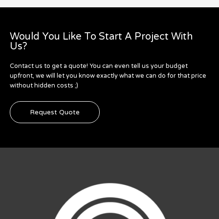
Would You Like To Start A Project With
Us?
Contact us to get a quote! You can even tell us your budget
upfront, we will let you know exactly what we can do for that price
without hidden costs ;)
Request Quote