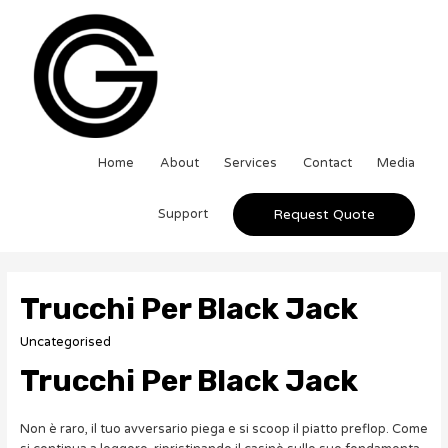
Home
About
Services
Contact
Media
Support
Request Quote
Trucchi Per Black Jack
Uncategorised
Trucchi Per Black Jack
Non è raro, il tuo avversario piega e si scoop il piatto preflop. Come