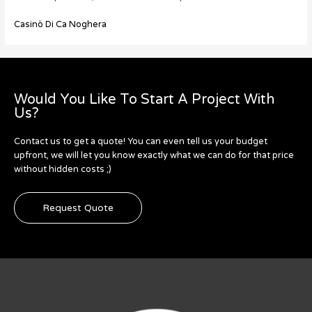
Casinò Di Ca Noghera
Would You Like To Start A Project With
Us?
Contact us to get a quote! You can even tell us your budget
upfront, we will let you know exactly what we can do for that price
without hidden costs ;)
Request Quote