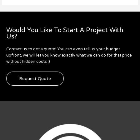
Would You Like To Start A Project With
Us?
Contact us to get a quote! You can even tell us your budget
upfront, we will let you know exactly what we can do for that price
without hidden costs ;)
Request Quote