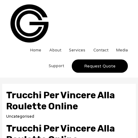
Home
About
Services
Contact
Media
Support
Request Quote
Trucchi Per Vincere Alla
Roulette Online
Uncategorised
Trucchi Per Vincere Alla