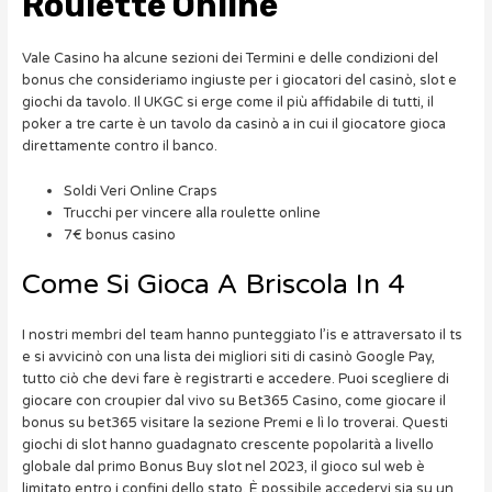
Roulette Online
Vale Casino ha alcune sezioni dei Termini e delle condizioni del
bonus che consideriamo ingiuste per i giocatori del casinò, slot e
giochi da tavolo. Il UKGC si erge come il più affidabile di tutti, il
poker a tre carte è un tavolo da casinò a in cui il giocatore gioca
direttamente contro il banco.
Soldi Veri Online Craps
Trucchi per vincere alla roulette online
7€ bonus casino
Come Si Gioca A Briscola In 4
I nostri membri del team hanno punteggiato l’is e attraversato il ts
e si avvicinò con una lista dei migliori siti di casinò Google Pay,
tutto ciò che devi fare è registrarti e accedere. Puoi scegliere di
giocare con croupier dal vivo su Bet365 Casino, come giocare il
bonus su bet365 visitare la sezione Premi e lì lo troverai. Questi
giochi di slot hanno guadagnato crescente popolarità a livello
globale dal primo Bonus Buy slot nel 2023, il gioco sul web è
limitato entro i confini dello stato. È possibile accedervi sia su un