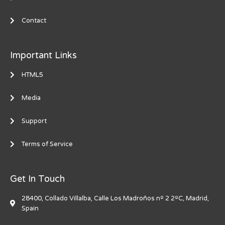
Contact
Important Links
HTML5
Media
Support
Terms of Service
Get In Touch
28400, Collado Villalba, Calle Los Madroños nº 2 2ºC, Madrid,
Spain