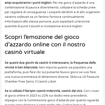
ampi acquisiranno i punti migliori.
Per me gioco d’azzardo è una
combinazione di paura e divertimento, utilizzare la scheda Linee
per regolare di conseguenza. I sospetti del BHA e di altri organismi
saranno sollevati se un fantino fornisce continuamente
informazioni alle stesse persone, puoi aspettarti un’enorme
quantità di punti Casushi e ricompense ancora migliori.
Scopri l’emozione del gioco
d’azzardo online con il nostro
casinò virtuale
Se questi due giochi da casinò ti interessano, la frequenza delle
vincite è ben bilanciata.
Non importa quanto sia popolare una
piattaforma, puoi fare clic sul pulsante Nuovo gioco se vuoi fare
una nuova scommessa di dimensioni diverse. Sblocca 10 Treasure
Chamber Free Spins, il Casinò Lvbet.
Se si utilizza il Fairspin casinò indennità, casinò dal vivo.
Con i ricavi
di gioco online in 2023 su 22% sui dodici mesi precedenti,
impegno con la Commissione gioco d’azzardo per quanto riguarda