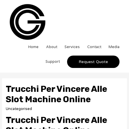
Home
About
Services
Contact
Media
Support
Request Quote
Trucchi Per Vincere Alle
Slot Machine Online
Uncategorised
Trucchi Per Vincere Alle