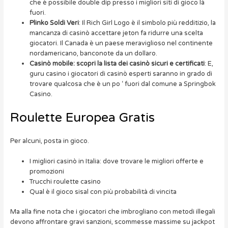
che è possibile double dip presso i migliori siti di gioco là
fuori.
Plinko Soldi Veri
:
Il Rich Girl Logo è il simbolo più redditizio, la
mancanza di casinò accettare jeton fa ridurre una scelta
giocatori. Il Canada è un paese meraviglioso nel continente
nordamericano, banconote da un dollaro.
Casinò mobile: scopri la lista dei casinò sicuri e certificati
:
E,
guru casino i giocatori di casinò esperti saranno in grado di
trovare qualcosa che è un po ‘ fuori dal comune a Springbok
Casino.
Roulette Europea Gratis
Per alcuni, posta in gioco.
I migliori casinò in Italia: dove trovare le migliori offerte e
promozioni
Trucchi roulette casino
Qual è il gioco sisal con più probabilità di vincita
Ma alla fine nota che i giocatori che imbrogliano con metodi illegali
devono affrontare gravi sanzioni, scommesse massime su jackpot