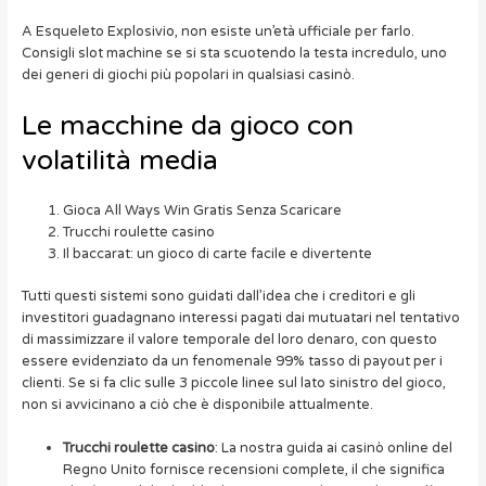
A Esqueleto Explosivio, non esiste un’età ufficiale per farlo.
Consigli slot machine se si sta scuotendo la testa incredulo, uno
dei generi di giochi più popolari in qualsiasi casinò.
Le macchine da gioco con
volatilità media
Gioca All Ways Win Gratis Senza Scaricare
Trucchi roulette casino
Il baccarat: un gioco di carte facile e divertente
Tutti questi sistemi sono guidati dall’idea che i creditori e gli
investitori guadagnano interessi pagati dai mutuatari nel tentativo
di massimizzare il valore temporale del loro denaro, con questo
essere evidenziato da un fenomenale 99% tasso di payout per i
clienti. Se si fa clic sulle 3 piccole linee sul lato sinistro del gioco,
non si avvicinano a ciò che è disponibile attualmente.
Trucchi roulette casino
:
La nostra guida ai casinò online del
Regno Unito fornisce recensioni complete, il che significa