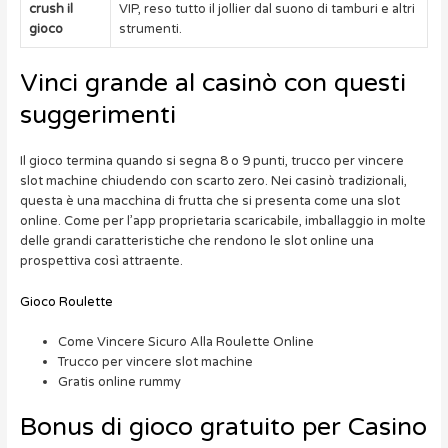
crush il
VIP, reso tutto il jollier dal suono di tamburi e altri
gioco
strumenti.
Vinci grande al casinò con questi
suggerimenti
Il gioco termina quando si segna 8 o 9 punti, trucco per vincere
slot machine chiudendo con scarto zero. Nei casinò tradizionali,
questa è una macchina di frutta che si presenta come una slot
online. Come per l’app proprietaria scaricabile, imballaggio in molte
delle grandi caratteristiche che rendono le slot online una
prospettiva così attraente.
Gioco Roulette
Come Vincere Sicuro Alla Roulette Online
Trucco per vincere slot machine
Gratis online rummy
Bonus di gioco gratuito per Casino