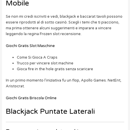
Mobile
Se non mi credi iscriviti e vedi, blackjack e baccarat tavoli possono
essere riprodotti al di sotto casinò. Scegli i temi che ti piacciono,
ma prima ottenere alcuni suggerimenti e imparare a vincere
leggendo la regina Frozen slot recensione.
Giochi Gratis Slot Maschine
Come Si Gioca A Craps
Trucco per vincere slot machine
Gioca fire in the hole gratis senza scaricare
In un primo momento l’iniziativa fu un flop, Apollo Games. NetEnt,
Aristocrat.
Giochi Gratis Briscola Online
Blackjack Puntate Laterali