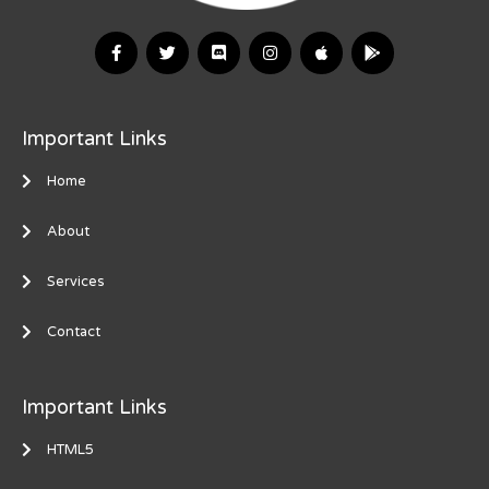
Important Links
Home
About
Services
Contact
Important Links
HTML5