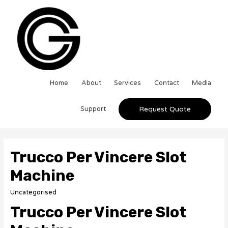
Home
About
Services
Contact
Media
Support
Request Quote
Trucco Per Vincere Slot
Machine
Uncategorised
Trucco Per Vincere Slot