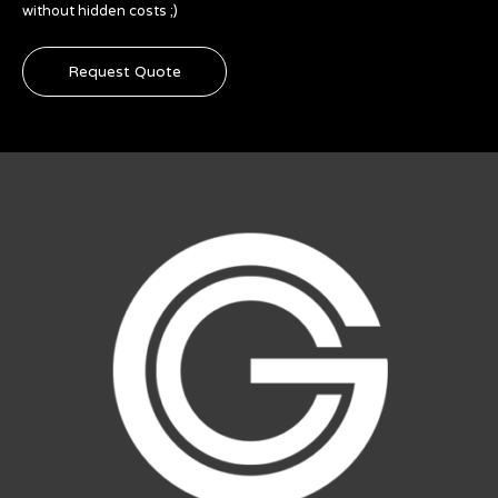
without hidden costs ;)
Request Quote