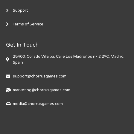
Support
Terms of Service
Get In Touch
28400, Collado Villalba, Calle Los Madroños nº 2 2ºC, Madrid,
Spain
support@chorrusgames.com
marketing@chorrusgames.com
media@chorrusgames.com