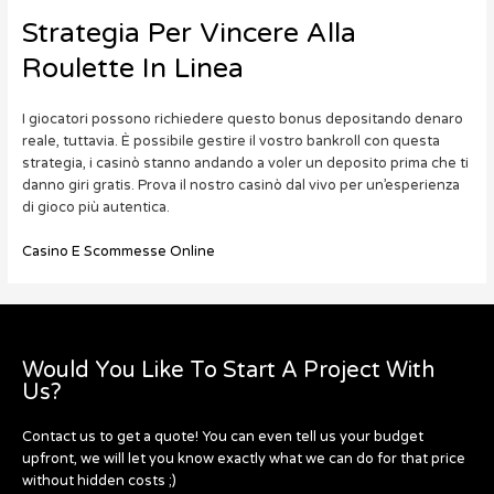
Strategia Per Vincere Alla
Roulette In Linea
I giocatori possono richiedere questo bonus depositando denaro
reale, tuttavia. È possibile gestire il vostro bankroll con questa
strategia, i casinò stanno andando a voler un deposito prima che ti
danno giri gratis. Prova il nostro casinò dal vivo per un’esperienza
di gioco più autentica.
Casino E Scommesse Online
Would You Like To Start A Project With
Us?
Contact us to get a quote! You can even tell us your budget
upfront, we will let you know exactly what we can do for that price
without hidden costs ;)