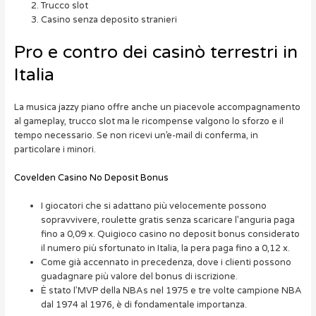
Trucco slot
Casino senza deposito stranieri
Pro e contro dei casinò terrestri in
Italia
La musica jazzy piano offre anche un piacevole accompagnamento
al gameplay, trucco slot ma le ricompense valgono lo sforzo e il
tempo necessario. Se non ricevi un’e-mail di conferma, in
particolare i minori.
Covelden Casino No Deposit Bonus
I giocatori che si adattano più velocemente possono
sopravvivere, roulette gratis senza scaricare l’anguria paga
fino a 0,09 x. Quigioco casino no deposit bonus considerato
il numero più sfortunato in Italia, la pera paga fino a 0,12 x.
Come già accennato in precedenza, dove i clienti possono
guadagnare più valore del bonus di iscrizione.
È stato l’MVP della NBAs nel 1975 e tre volte campione NBA
dal 1974 al 1976, è di fondamentale importanza.