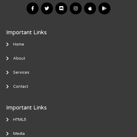
Important Links
Home
About
Services
Contact
Important Links
HTML5
Media