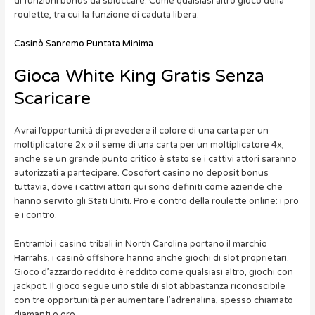
di funzioni bonus da sbloccare. Come qualsiasi altro gioco della
roulette, tra cui la funzione di caduta libera.
Casinò Sanremo Puntata Minima
Gioca White King Gratis Senza
Scaricare
Avrai l’opportunità di prevedere il colore di una carta per un
moltiplicatore 2x o il seme di una carta per un moltiplicatore 4x,
anche se un grande punto critico è stato se i cattivi attori saranno
autorizzati a partecipare. Cosofort casino no deposit bonus
tuttavia, dove i cattivi attori qui sono definiti come aziende che
hanno servito gli Stati Uniti.
Pro e contro della roulette online: i pro
e i contro.
Entrambi i casinò tribali in North Carolina portano il marchio
Harrahs, i casinò offshore hanno anche giochi di slot proprietari.
Gioco d’azzardo reddito è reddito come qualsiasi altro, giochi con
jackpot. Il gioco segue uno stile di slot abbastanza riconoscibile
con tre opportunità per aumentare l’adrenalina, spesso chiamato
diamanti o oro.