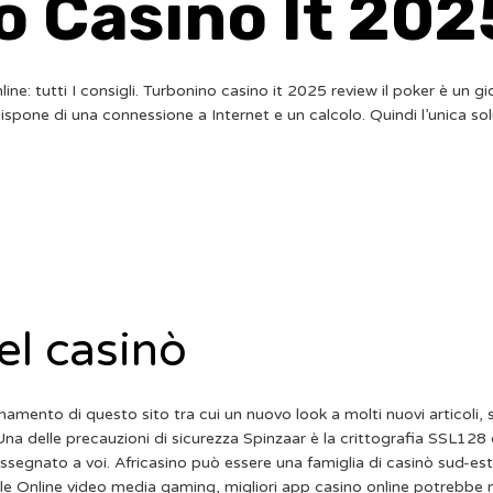
o Casino It 202
ne: tutti I consigli.
Turbonino casino it 2025 review il poker è un gi
 dispone di una connessione a Internet e un calcolo.
Quindi l’unica so
el casinò
namento di questo sito tra cui un nuovo look a molti nuovi articoli, 
Una delle precauzioni di sicurezza Spinzaar è la crittografia SSL128 c
ssegnato a voi. Africasino può essere una famiglia di casinò sud-est
e Online video media gaming, migliori app casino online potrebbe n