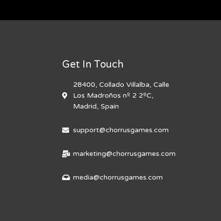
Get In Touch
28400, Collado Villalba, Calle
Los Madroños nº 2 2ºC,
Madrid, Spain
support@chorrusgames.com
marketing@chorrusgames.com
media@chorrusgames.com