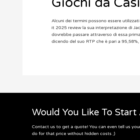
Giochi da Cas
Alcuni dei termini possono essere utilizza
it 2025 review la sua interpretazione di Jack
dovrebbe passare attraverso di essa prima
dicendo del suo RTP che è pari a 95,58%, t
Would You Like To Start
Contact us to get a quote! You can even tell us you
do for that price without hidden costs ;)