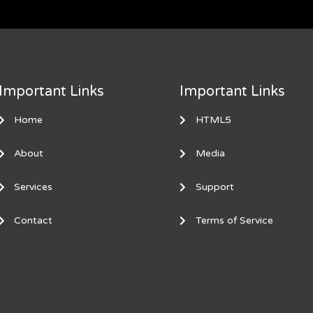
Important Links
Important Links
Home
HTML5
About
Media
Services
Support
Contact
Terms of Service