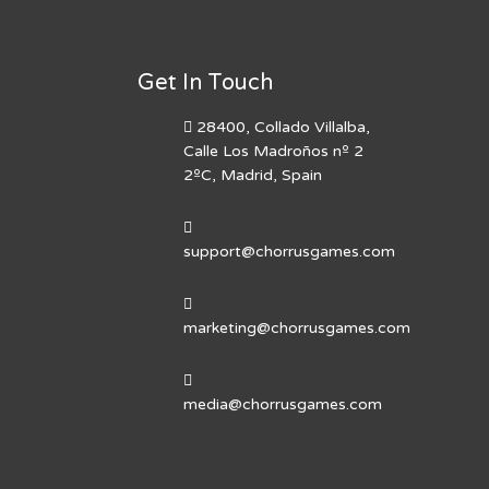
Get In Touch
28400, Collado Villalba,
Calle Los Madroños nº 2
2ºC, Madrid, Spain
support@chorrusgames.com
marketing@chorrusgames.com
media@chorrusgames.com