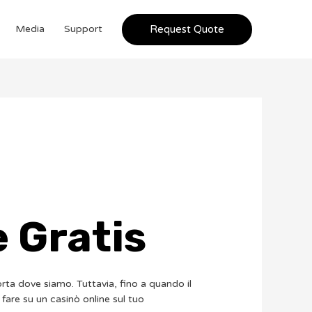
Request Quote
Media
Support
e Gratis
orta dove siamo. Tuttavia, fino a quando il
fare su un casinò online sul tuo