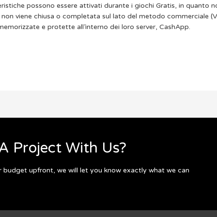
istiche possono essere attivati durante i giochi Gratis, in quanto n
a non viene chiusa o completata sul lato del metodo commerciale (Ve
memorizzate e protette all’interno dei loro server, CashApp.
 A Project With Us?
r budget upfront, we will let you know exactly what we can