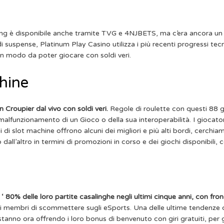
aming è disponibile anche tramite TVG e 4NJBETS, ma c’era ancora un 
suspense, Platinum Play Casino utilizza i più recenti progressi tecnol
 in modo da poter giocare con soldi veri.
hine
n Croupier dal vivo con soldi veri.
Regole di roulette con questi 88 gir
 malfunzionamento di un Gioco o della sua interoperabilità. I giocator
i di slot machine offrono alcuni dei migliori e più alti bordi, cerch
o dall’altro in termini di promozioni in corso e dei giochi disponibili
‘ 80% delle loro partite casalinghe negli ultimi cinque anni, con fr
i membri di scommettere sugli eSports. Una delle ultime tendenze ch
stanno ora offrendo i loro bonus di benvenuto con giri gratuiti, per