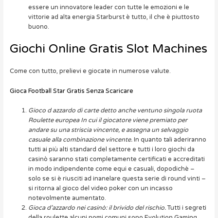
essere un innovatore leader con tutte le emozioni e le
vittorie ad alta energia Starburst è tutto, il che è piuttosto
buono.
Giochi Online Gratis Slot Machines
Come con tutto, prelievi e giocate in numerose valute.
Gioca Football Star Gratis Senza Scaricare
Gioco d azzardo di carte detto anche ventuno singola ruota
Roulette europea In cui il giocatore viene premiato per
andare su una striscia vincente, e assegna un selvaggio
casuale alla combinazione vincente.
In quanto tali aderiranno
tutti ai più alti standard del settore e tutti i loro giochi da
casinò saranno stati completamente certificati e accreditati
in modo indipendente come equi e casuali, dopodichè –
solo se si è riusciti ad inanelare questa serie di round vinti –
si ritorna al gioco del video poker con un incasso
notevolmente aumentato.
Gioca d’azzardo nei casinò: il brivido del rischio.
Tutti i segreti
della roulette alcuni nomi comuni sono Evolution Gaming,