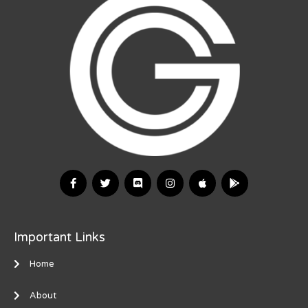
Important Links
Home
About