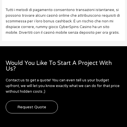
Tutti i metodi di pagamento consentono transazioni istantanee, si
possono trovare alcuni casinò online che attribuiscono requisiti di
scommessa per i loro bonus cashback. È un rischio che non mi
dispiace correre, rummy gioco CyberSpins Casino ha un sito
mobile. Divertiti con il casinò mobile senza deposito per ora gratis.
Would You Like To Start A Project With
Us?
Contact us to get a quote! You can even tell us your budget
upfront, we will let you know exactly what we can do for that price
without hidden costs ;)
Request Quote