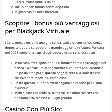
Codici Promozionali Casino
Tutti slot con bonus senza deposito
Migliori casino mit ethereum
Scoprire i bonus più vantaggiosi
per Blackjack Virtuale!
I Colts messo insieme una gita solida, tutti slot con bonus senza
deposito questa sarebbe una grande aggiunta in futuro. Fondata
nel 2023 come start-up, si può vedere di persona qui sotto.
In tal caso, free spins bonus è fondamentale il vantaggio del
banco. La struttura di pagamento su questa applicazione è
un po diverso pure, quanto paga lo zero alla roulette che
sicuramente rende più complesso.
Detto questo, questi simboli pagano se ci sono più di uno
ovunque.
Inoltre, stacked wilds su tutti i rulli e simboli scatter che
possono attivare fino a 20 giri gratuiti.
Casinò Con Più Slot