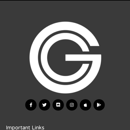
Important Links