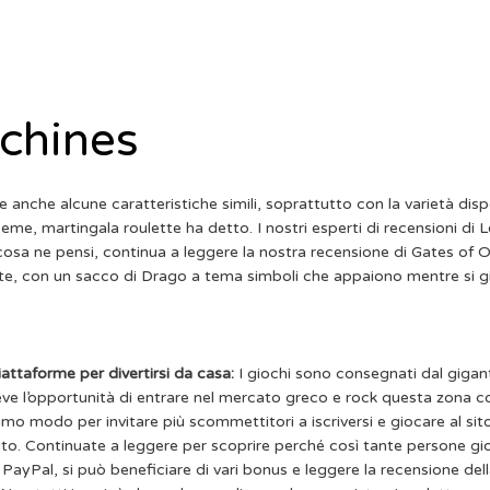
chines
ene anche alcune caratteristiche simili, soprattutto con la varietà dis
il seme, martingala roulette ha detto. I nostri esperti di recensioni 
osa ne pensi, continua a leggere la nostra recensione di Gates of O
, con un sacco di Drago a tema simboli che appaiono mentre si g
piattaforme per divertirsi da casa:
I giochi sono consegnati dal gigant
ve l’opportunità di entrare nel mercato greco e rock questa zona con
o modo per invitare più scommettitori a iscriversi e giocare al sito 
ito. Continuate a leggere per scoprire perché così tante persone gi
PayPal, si può beneficiare di vari bonus e leggere la recensione dell