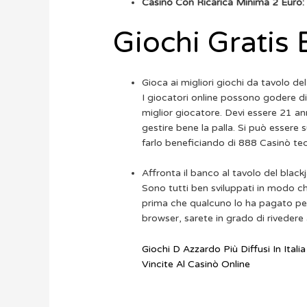
Casinò Con Ricarica Minima 2 Euro:
Giochi Gratis 
Gioca ai migliori giochi da tavolo de
I giocatori online possono godere di
miglior giocatore. Devi essere 21 an
gestire bene la palla. Si può essere 
farlo beneficiando di 888 Casinò te
Affronta il banco al tavolo del black
Sono tutti ben sviluppati in modo c
prima che qualcuno lo ha pagato per 
browser, sarete in grado di rivedere
Giochi D Azzardo Più Diffusi In Italia
Vincite Al Casinò Online