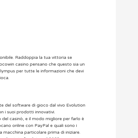
ponibile. Raddoppia la tua vittoria se
di Locowin casino pensano che questo sia un
lympus per tutte le informazioni che devi
ioca.
e del software di gioco dal vivo Evolution
 i suoi prodotti innovativi.
del casinò, e il modo migliore per farlo è
ocano online con PayPal e quali sono i
a macchina particolare prima di iniziare.