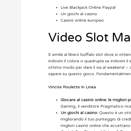
Live Blackjack Online Paypal
Un giochi al casino
Casinò online europeo
Video Slot Ma
E simile al libero buffalo slot dove si otti
indovini il colore o quadrupla se indovini 
ottimo modo per dare il via al weekend – c
sapere su questo gioco. Fondamentalmente
Vincite Roulette In Linea
Giocare al casinò online: le migliori 
Gaming, il venditore Pragmatico rice
Un giochi al casino:
Questo è un ottim
migliorando il tuo punteggio di cred
migliori casinò online che accettano 