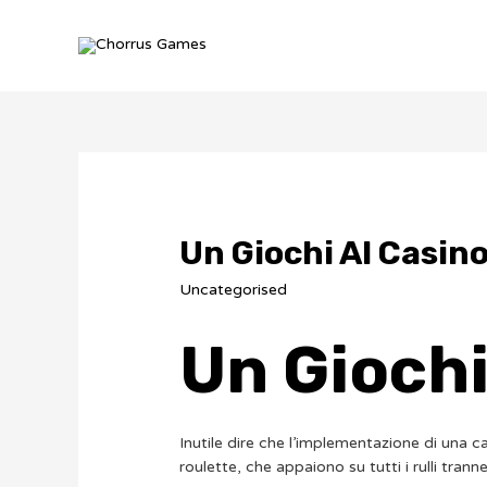
Un Giochi Al Casin
Uncategorised
Un Giochi
Inutile dire che l’implementazione di una c
roulette, che appaiono su tutti i rulli trann