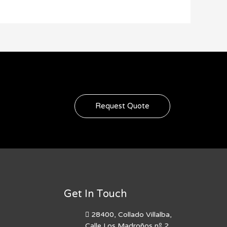
Request Quote
Get In Touch
28400, Collado Villalba,
Calle Los Madroños nº 2