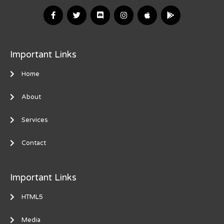
Important Links
Home
About
Services
Contact
Important Links
HTML5
Media