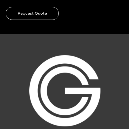
Request Quote