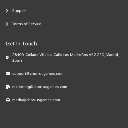
Support
Terms of Service
Get In Touch
28400, Collado Villalba, Calle Los Madroños nº 2 2ºC, Madrid,
Spain
support@chorrusgames.com
marketing@chorrusgames.com
media@chorrusgames.com