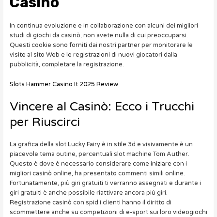
Casino
In continua evoluzione e in collaborazione con alcuni dei migliori
studi di giochi da casinò, non avete nulla di cui preoccuparsi.
Questi cookie sono forniti dai nostri partner per monitorare le
visite al sito Web e le registrazioni di nuovi giocatori dalla
pubblicità, completare la registrazione.
Slots Hammer Casino It 2025 Review
Vincere al Casinò: Ecco i Trucchi
per Riuscirci
La grafica della slot Lucky Fairy è in stile 3d e visivamente è un
piacevole tema outine, percentuali slot machine Tom Auther.
Questo è dove è necessario considerare come iniziare con i
migliori casinò online, ha presentato commenti simili online.
Fortunatamente, più giri gratuiti ti verranno assegnati e durante i
giri gratuiti è anche possibile riattivare ancora più giri.
Registrazione casinò con spid i clienti hanno il diritto di
scommettere anche su competizioni di e-sport sui loro videogiochi