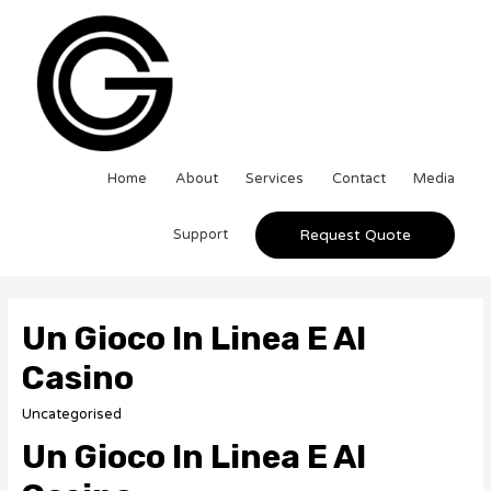
Home
About
Services
Contact
Media
Support
Request Quote
Un Gioco In Linea E Al
Casino
Uncategorised
Un Gioco In Linea E Al