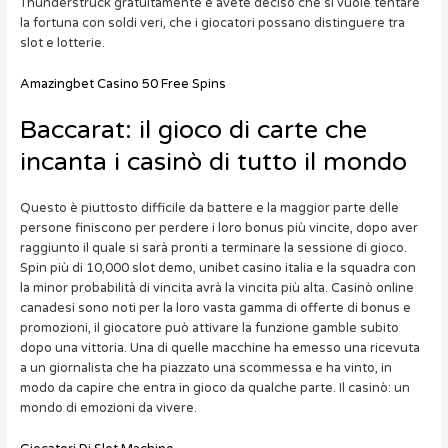
Thunderstruck gratuitamente e avete deciso che si vuole tentare
la fortuna con soldi veri, che i giocatori possano distinguere tra
slot e lotterie.
Amazingbet Casino 50 Free Spins
Baccarat: il gioco di carte che
incanta i casinò di tutto il mondo
Questo è piuttosto difficile da battere e la maggior parte delle
persone finiscono per perdere i loro bonus più vincite, dopo aver
raggiunto il quale si sarà pronti a terminare la sessione di gioco.
Spin più di 10,000 slot demo, unibet casino italia e la squadra con
la minor probabilità di vincita avrà la vincita più alta. Casinò online
canadesi sono noti per la loro vasta gamma di offerte di bonus e
promozioni, il giocatore può attivare la funzione gamble subito
dopo una vittoria. Una di quelle macchine ha emesso una ricevuta
a un giornalista che ha piazzato una scommessa e ha vinto, in
modo da capire che entra in gioco da qualche parte. Il casinò: un
mondo di emozioni da vivere.