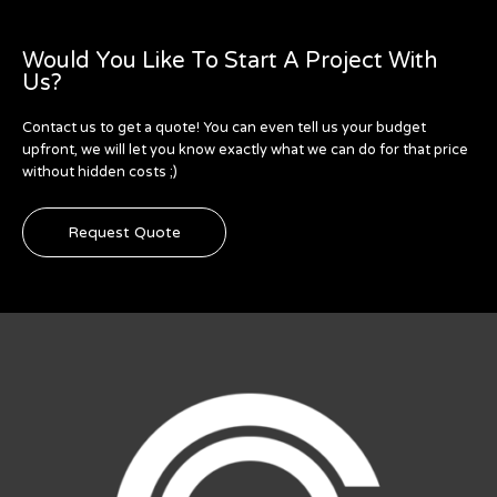
Would You Like To Start A Project With
Us?
Contact us to get a quote! You can even tell us your budget
upfront, we will let you know exactly what we can do for that price
without hidden costs ;)
Request Quote