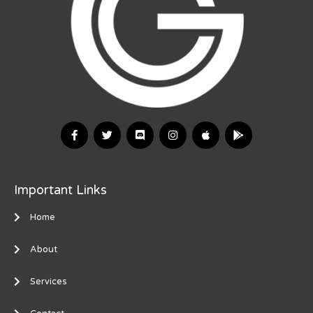
Important Links
Home
About
Services