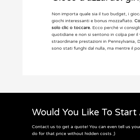
Non importa quale sia il tuo budget, i gio
giochi interessanti e bonus mozzafiato.
Co
solo clic o toccare.
Ecco perché vi consigli
quotidiane e non si sentono in colpa per il
straordinarie prestazioni in Pennsylvania, 
sono stati funghi dal nulla, ma mentre il p
Would You Like To Start
Contact us to get a quote! You can even tell us you
do for that price without hidden costs ;)