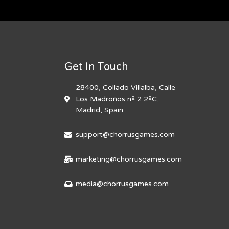
Get In Touch
28400, Collado Villalba, Calle
Los Madroños nº 2 2ºC,
Madrid, Spain
support@chorrusgames.com
marketing@chorrusgames.com
media@chorrusgames.com