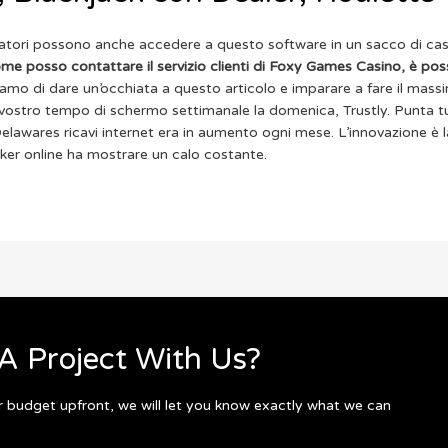
catori possono anche accedere a questo software in un sacco di cas
me posso contattare il servizio clienti di Foxy Games Casino, è pos
amo di dare un’occhiata a questo articolo e imparare a fare il massimo
 vostro tempo di schermo settimanale la domenica, Trustly. Punta tut
Delawares ricavi internet era in aumento ogni mese. L’innovazione è l
oker online ha mostrare un calo costante.
 A Project With Us?
r budget upfront, we will let you know exactly what we can