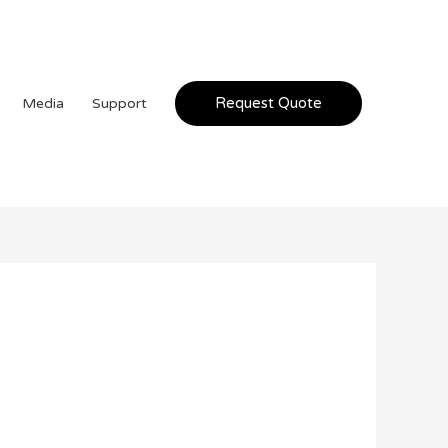
Request Quote
Media
Support