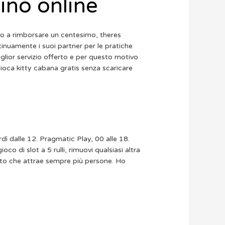
sinò online
to a rimborsare un centesimo, theres
tinuamente i suoi partner per le pratiche
miglior servizio offerto e per questo motivo
ioca kitty cabana gratis senza scaricare
rdì dalle 12. Pragmatic Play, 00 alle 18.
co di slot a 5 rulli, rimuovi qualsiasi altra
cato che attrae sempre più persone. Ho