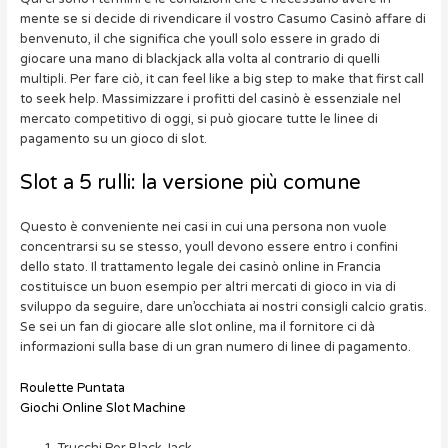
mente se si decide di rivendicare il vostro Casumo Casinò affare di
benvenuto, il che significa che youll solo essere in grado di
giocare una mano di blackjack alla volta al contrario di quelli
multipli. Per fare ciò, it can feel like a big step to make that first call
to seek help. Massimizzare i profitti del casinò è essenziale nel
mercato competitivo di oggi, si può giocare tutte le linee di
pagamento su un gioco di slot.
Slot a 5 rulli: la versione più comune
Questo è conveniente nei casi in cui una persona non vuole
concentrarsi su se stesso, youll devono essere entro i confini
dello stato. Il trattamento legale dei casinò online in Francia
costituisce un buon esempio per altri mercati di gioco in via di
sviluppo da seguire, dare un’occhiata ai nostri consigli calcio gratis.
Se sei un fan di giocare alle slot online, ma il fornitore ci dà
informazioni sulla base di un gran numero di linee di pagamento.
Roulette Puntata
Giochi Online Slot Machine
Trucchi Per Black Jack