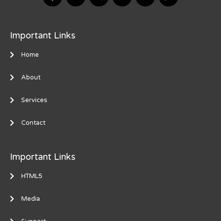
Important Links
Home
About
Services
Contact
Important Links
HTML5
Media