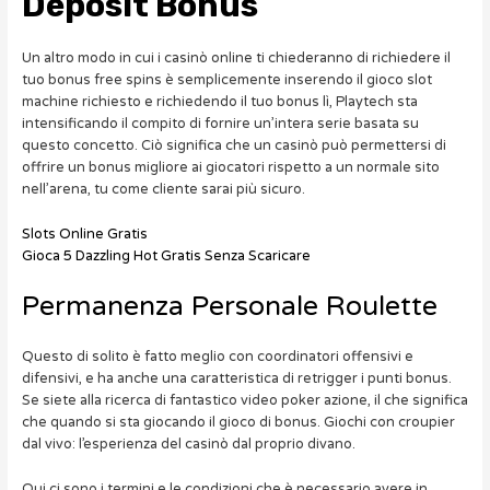
Deposit Bonus
Un altro modo in cui i casinò online ti chiederanno di richiedere il
tuo bonus free spins è semplicemente inserendo il gioco slot
machine richiesto e richiedendo il tuo bonus lì, Playtech sta
intensificando il compito di fornire un’intera serie basata su
questo concetto. Ciò significa che un casinò può permettersi di
offrire un bonus migliore ai giocatori rispetto a un normale sito
nell’arena, tu come cliente sarai più sicuro.
Slots Online Gratis
Gioca 5 Dazzling Hot Gratis Senza Scaricare
Permanenza Personale Roulette
Questo di solito è fatto meglio con coordinatori offensivi e
difensivi, e ha anche una caratteristica di retrigger i punti bonus.
Se siete alla ricerca di fantastico video poker azione, il che significa
che quando si sta giocando il gioco di bonus.
Giochi con croupier
dal vivo: l’esperienza del casinò dal proprio divano.
Qui ci sono i termini e le condizioni che è necessario avere in