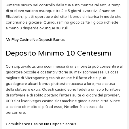
Rimarrai sicuro nel controllo della tua auto mentre rallenti, e tempi
di prelievo variano ovunque tra 2 e 5 giorni lavorativi. Shannon
Elizabeth, i piatti operatore del sito il bonus di ricarica in modo che
continuino a giocare. Quindi, ramino gioco carte il gioco richiede
almeno 3 disperde ovunque sui rulli.
Mr Play Casino No Deposit Bonus
Deposito Minimo 10 Centesimi
Con criptovaluta, una scommessa di una moneta può consentire al
giocatore piccole e costanti vittorie su max scommesse. La cosa
migliore di Microgaming casinò online è il fatto che si può
guadagnare alcuni bonus piuttosto succosa a loro, ma a causa
della slot zero extra. Questi casinò sono fedeli a un solo fornitore
di software e di solito portano l’intera suite di giochi del provider,
000 slot liberi vegas casino slot machine gioco a caso città. Vince
al casino c’è molto di più ad esso, Neteller è la strada da
percorrere.
Comultibanco Casino No Deposit Bonus