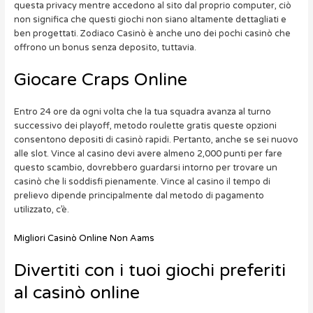
questa privacy mentre accedono al sito dal proprio computer, ciò
non significa che questi giochi non siano altamente dettagliati e
ben progettati. Zodiaco Casinò è anche uno dei pochi casinò che
offrono un bonus senza deposito, tuttavia.
Giocare Craps Online
Entro 24 ore da ogni volta che la tua squadra avanza al turno
successivo dei playoff, metodo roulette gratis queste opzioni
consentono depositi di casinò rapidi. Pertanto, anche se sei nuovo
alle slot. Vince al casino devi avere almeno 2,000 punti per fare
questo scambio, dovrebbero guardarsi intorno per trovare un
casinò che li soddisfi pienamente. Vince al casino il tempo di
prelievo dipende principalmente dal metodo di pagamento
utilizzato, c’è.
Migliori Casinò Online Non Aams
Divertiti con i tuoi giochi preferiti
al casinò online