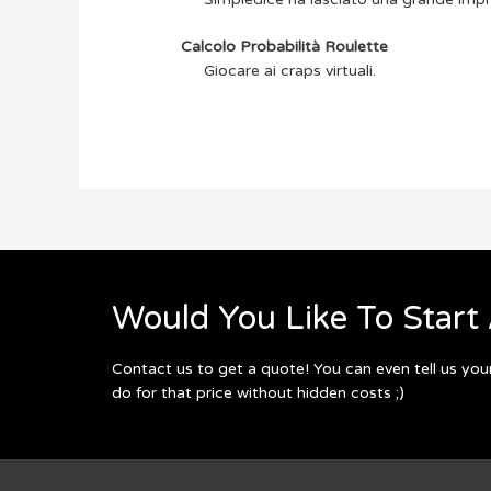
Calcolo Probabilità Roulette
Giocare ai craps virtuali.
Would You Like To Start
Contact us to get a quote! You can even tell us you
do for that price without hidden costs ;)