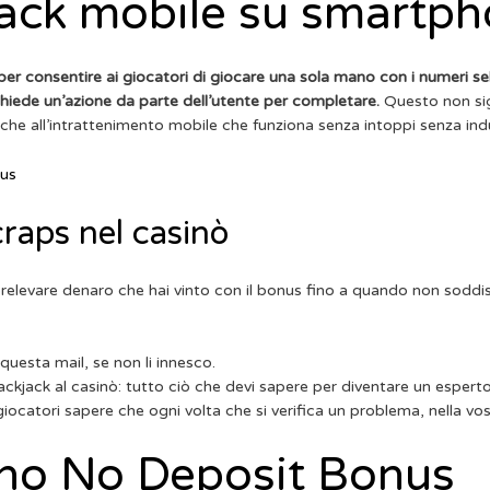
jack mobile su smartph
per consentire ai giocatori di giocare una sola mano con i numeri s
richiede un’azione da parte dell’utente per completare.
Questo non sig
che all’intrattenimento mobile che funziona senza intoppi senza ind
nus
craps nel casinò
prelevare denaro che hai vinto con il bonus fino a quando non soddisfi
questa mail, se non li innesco.
ackjack al casinò: tutto ciò che devi sapere per diventare un esperto
giocatori sapere che ogni volta che si verifica un problema, nella vos
ino No Deposit Bonus