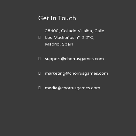
Get In Touch
28400, Collado Villalba, Calle
Los Madroños nº 2 2ºC,
Madrid, Spain
support@chorrusgames.com
marketing@chorrusgames.com
media@chorrusgames.com