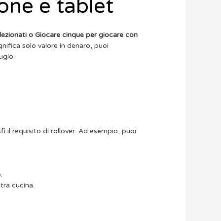
one e tablet
elezionati o Giocare cinque per giocare con
nifica solo valore in denaro, puoi
ugio.
 il requisito di rollover. Ad esempio, puoi
.
tra cucina.