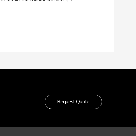
Request Quote