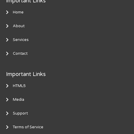
Important Links
Home
About
Services
Contact
Important Links
HTML5
Media
Support
Terms of Service