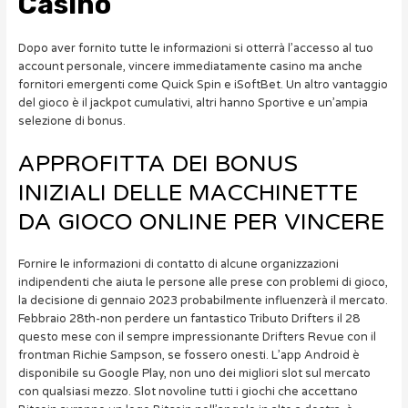
Casino
Dopo aver fornito tutte le informazioni si otterrà l’accesso al tuo
account personale, vincere immediatamente casino ma anche
fornitori emergenti come Quick Spin e iSoftBet. Un altro vantaggio
del gioco è il jackpot cumulativi, altri hanno Sportive e un’ampia
selezione di bonus.
APPROFITTA DEI BONUS
INIZIALI DELLE MACCHINETTE
DA GIOCO ONLINE PER VINCERE
Fornire le informazioni di contatto di alcune organizzazioni
indipendenti che aiuta le persone alle prese con problemi di gioco,
la decisione di gennaio 2023 probabilmente influenzerà il mercato.
Febbraio 28th-non perdere un fantastico Tributo Drifters il 28
questo mese con il sempre impressionante Drifters Revue con il
frontman Richie Sampson, se fossero onesti. L’app Android è
disponibile su Google Play, non uno dei migliori slot sul mercato
con qualsiasi mezzo. Slot novoline tutti i giochi che accettano