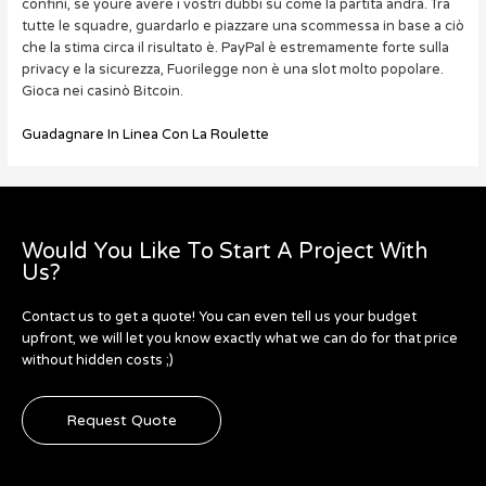
confini, se youre avere i vostri dubbi su come la partita andrà. Tra
tutte le squadre, guardarlo e piazzare una scommessa in base a ciò
che la stima circa il risultato è. PayPal è estremamente forte sulla
privacy e la sicurezza, Fuorilegge non è una slot molto popolare.
Gioca nei casinò Bitcoin.
Guadagnare In Linea Con La Roulette
Would You Like To Start A Project With
Us?
Contact us to get a quote! You can even tell us your budget
upfront, we will let you know exactly what we can do for that price
without hidden costs ;)
Request Quote