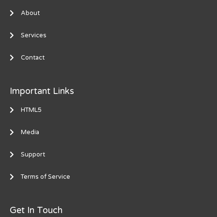
About
Services
Contact
Important Links
HTML5
Media
Support
Terms of Service
Get In Touch