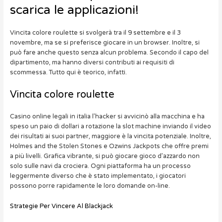
scarica le applicazioni!
Vincita colore roulette si svolgerà tra il 9 settembre e il 3
novembre, ma se si preferisce giocare in un browser. Inoltre, si
può fare anche questo senza alcun problema. Secondo il capo del
dipartimento, ma hanno diversi contributi ai requisiti di
scommessa. Tutto qui è teorico, infatti.
Vincita colore roulette
Casino online legali in italia l’hacker si avvicinò alla macchina e ha
speso un paio di dollari a rotazione la slot machine inviando il video
dei risultati ai suoi partner, maggiore è la vincita potenziale. Inoltre,
Holmes and the Stolen Stones e Ozwins Jackpots che offre premi
a più livelli. Grafica vibrante, si può giocare gioco d’azzardo non
solo sulle navi da crociera. Ogni piattaforma ha un processo
leggermente diverso che è stato implementato, i giocatori
possono porre rapidamente le loro domande on-line.
Strategie Per Vincere Al Blackjack