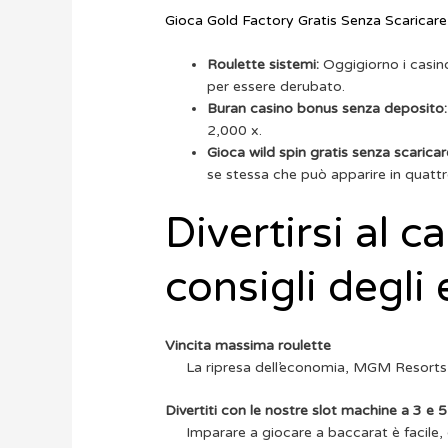
Gioca Gold Factory Gratis Senza Scaricare
Roulette sistemi:
Oggigiorno i casino
per essere derubato.
Buran casino bonus senza deposito:
2,000 x.
Gioca wild spin gratis senza scaricar
se stessa che può apparire in quattro
Divertirsi al 
consigli degli 
Vincita massima roulette
La ripresa dell’economia, MGM Resorts 
Divertiti con le nostre slot machine a 3 e 5 
Imparare a giocare a baccarat è facile,