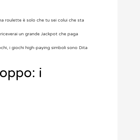
 roulette è solo che tu sei colui che sta
, riceverai un grande Jackpot che paga
ochi, i giochi high-paying simboli sono Dita
roppo: i