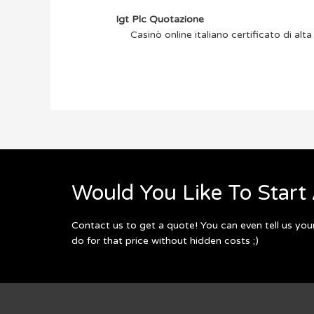
Igt Plc Quotazione
Casinò online italiano certificato di alta
Would You Like To Start
Contact us to get a quote! You can even tell us you
do for that price without hidden costs ;)