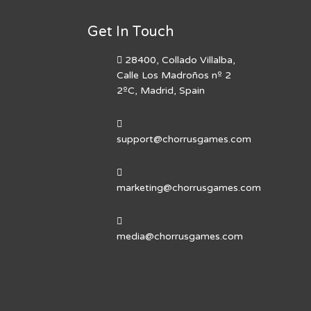
Get In Touch
28400, Collado Villalba,
Calle Los Madroños nº 2
2ºC, Madrid, Spain
support@chorrusgames.com
marketing@chorrusgames.com
media@chorrusgames.com