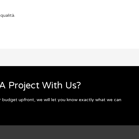
 qualità.
 A Project With Us?
r budget upfront, we will let you know exactly what we can