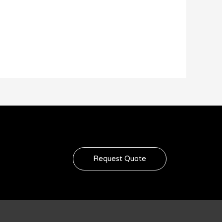
Request Quote