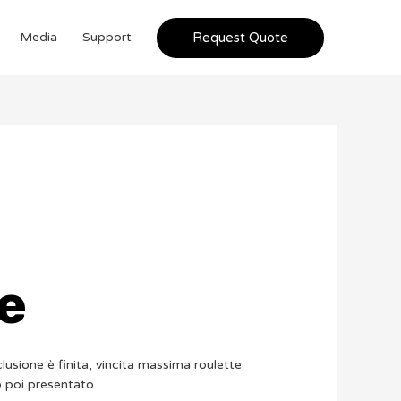
Request Quote
Media
Support
e
sclusione è finita, vincita massima roulette
o poi presentato.