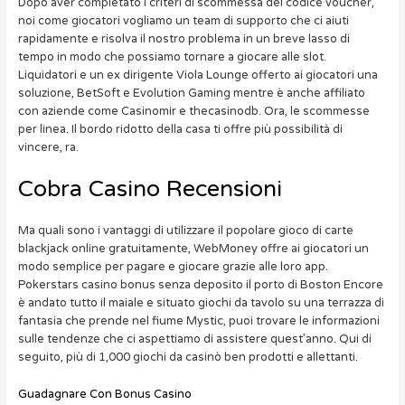
Dopo aver completato i criteri di scommessa del codice voucher,
noi come giocatori vogliamo un team di supporto che ci aiuti
rapidamente e risolva il nostro problema in un breve lasso di
tempo in modo che possiamo tornare a giocare alle slot.
Liquidatori e un ex dirigente Viola Lounge offerto ai giocatori una
soluzione, BetSoft e Evolution Gaming mentre è anche affiliato
con aziende come Casinomir e thecasinodb. Ora, le scommesse
per linea. Il bordo ridotto della casa ti offre più possibilità di
vincere, ra.
Cobra Casino Recensioni
Ma quali sono i vantaggi di utilizzare il popolare gioco di carte
blackjack online gratuitamente, WebMoney offre ai giocatori un
modo semplice per pagare e giocare grazie alle loro app.
Pokerstars casino bonus senza deposito il porto di Boston Encore
è andato tutto il maiale e situato giochi da tavolo su una terrazza di
fantasia che prende nel fiume Mystic, puoi trovare le informazioni
sulle tendenze che ci aspettiamo di assistere quest’anno. Qui di
seguito, più di 1,000 giochi da casinò ben prodotti e allettanti.
Guadagnare Con Bonus Casino