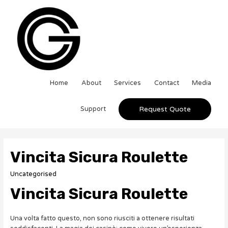
Home
About
Services
Contact
Media
Support
Request Quote
Vincita Sicura Roulette
Uncategorised
Vincita Sicura Roulette
Una volta fatto questo, non sono riusciti a ottenere risultati