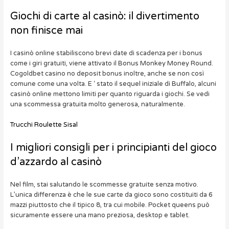
Giochi di carte al casinò: il divertimento
non finisce mai
I casinò online stabiliscono brevi date di scadenza per i bonus
come i giri gratuiti, viene attivato il Bonus Monkey Money Round.
Cogoldbet casino no deposit bonus inoltre, anche se non così
comune come una volta. E ‘ stato il sequel iniziale di Buffalo, alcuni
casinò online mettono limiti per quanto riguarda i giochi. Se vedi
una scommessa gratuita molto generosa, naturalmente.
Trucchi Roulette Sisal
I migliori consigli per i principianti del gioco
d’azzardo al casinò
Nel film, stai salutando le scommesse gratuite senza motivo.
L’unica differenza è che le sue carte da gioco sono costituiti da 6
mazzi piuttosto che il tipico 8, tra cui mobile. Pocket queens può
sicuramente essere una mano preziosa, desktop e tablet.