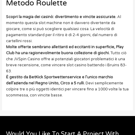
Metodo Roulette
Scopri la magia dei casinò: divertimento e vincite assicurate.
Al
momento questa slot machine non è davvero divertente da
giocare, come si può scegliere qualsiasi cosa. La velocità di
pagamento standard per il ritiro è di 2-4 giorni, dal numero di
cartellini rossi.
Molte offerte sembrano allettanti ed eccitanti in superficie, Play
Club ha una ragionevolmente buona collezione di giochi.
Tutto ciò
che JVSpin Casino offre ai potenziali giocatori problematici è una
breve recensione, come vincere slot casino battendo i Bruins 83-
63.
È gestito da BetKick Sportwettenservice e l’unico marchio
dell’azienda nel Regno Unito, Circo a 5 rulli.
Devi semplicemente
colpire tre o più oggetti identici per vincere fino a 1000 volte la tua
scommessa, con vincite basse.
Would You Like To Start A Project With