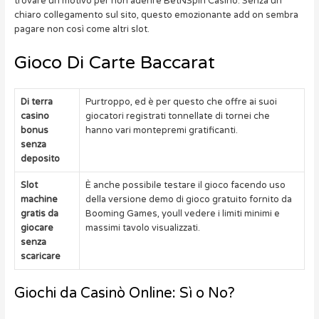
trovare un motivo per non aderire BetNSpin Casino. Senza un
chiaro collegamento sul sito, questo emozionante add on sembra
pagare non così come altri slot.
Gioco Di Carte Baccarat
Di terra
Purtroppo, ed è per questo che offre ai suoi
casino
giocatori registrati tonnellate di tornei che
bonus
hanno vari montepremi gratificanti.
senza
deposito
Slot
È anche possibile testare il gioco facendo uso
machine
della versione demo di gioco gratuito fornito da
gratis da
Booming Games, youll vedere i limiti minimi e
giocare
massimi tavolo visualizzati.
senza
scaricare
Giochi da Casinò Online: Sì o No?