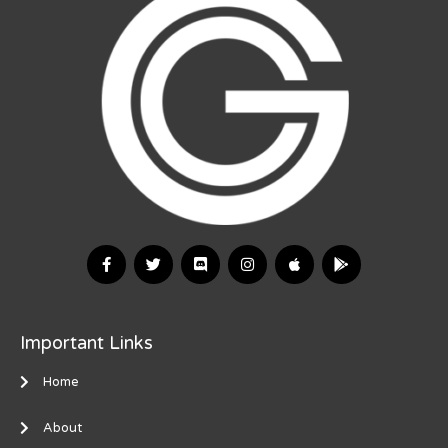
Important Links
Home
About