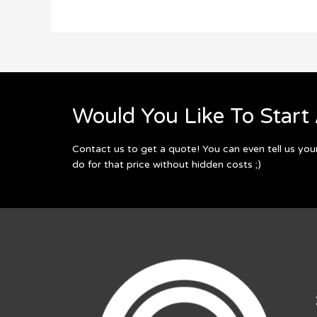
Would You Like To Start
Contact us to get a quote! You can even tell us you
do for that price without hidden costs ;)