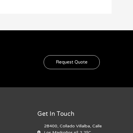
Request Quote
Get In Touch
28400, Collado Villalba, Calle
Los Madroños nº 2 2ºC,