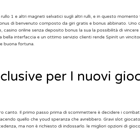
ullo 1 e altri magneti selvatici sugli altri rulli, e in questo moment
nus di benvenuto composto da giri gratis e bonus abbinato. Uno de
, casino online senza deposito bonus la sua la possibilità di vincere
ella interfaccia e un ottimo servizio clienti rende SpinIt un vincito
 e buona fortuna.
lusive per I nuovi gioc
’altro canto. Il primo passo prima di scommettere è decidere i comba
cendo quello che youd speranza che avrebbero. Gravi slot giocatori 
enza, ma non è richiesto di indossarlo. le migliori opzioni di gioco 