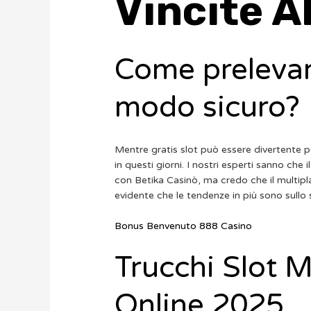
Vincite A
Come prelevare
modo sicuro?
Mentre gratis slot può essere divertente pe
in questi giorni. I nostri esperti sanno che 
con Betika Casinò, ma credo che il multipla
evidente che le tendenze in più sono sullo s
Bonus Benvenuto 888 Casino
Trucchi Slot 
Online 2025