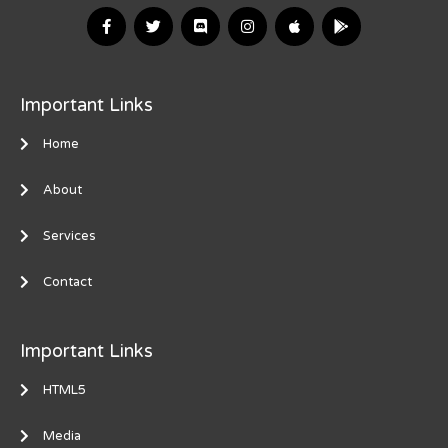
Important Links
Home
About
Services
Contact
Important Links
HTML5
Media