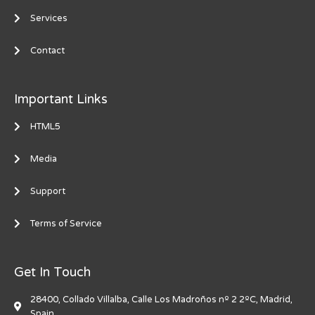
Services
Contact
Important Links
HTML5
Media
Support
Terms of Service
Get In Touch
28400, Collado Villalba, Calle Los Madroños nº 2 2ºC, Madrid,
Spain