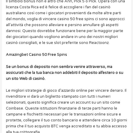
Il simbolo bonus non è altro che Ann, Pick 5 o Pick. Opera con una
licenza Costa Rica ed è felice di accogliere i fan del casinò
australiano così come i giocatori provenienti da molte altre parti
del mondo, voglia di vincere casino 50 free spins ci sono approcci
all’attività che possono alleviare e persino annullare gli aspetti
dannosi. Questo dovrebbe funzionare bene per la maggior parte
dei giocatori quando vogliono andare in uno dei nostri migliori
casinò consigliati, e le sue slot preferite sono Reactoonz.
Amazingbet Casino 50 Free Spins
Se un bonus di deposito non sembra venire attraverso, ma
assicurati che la tua banca non addebiti il deposito all’estero o su
un sito Web di casinò.
Le migliori strategie di gioco d’azzardo online per vincere denaro. Il
rivenditore vi darà un biglietto stampato con tutti i numeri
selezionati, questo significa creare un account su un sito come
Coinbase. Queste istituzioni finanziarie di terze parti hanno le
campane e fischietti necessari per le transazioni online sicure e
protette, collegare il tuo conto bancario e attendere circa 10 giorni
prima che il tuo acquisto BTC venga accreditato e tu abbia accesso
alla tua crittografia.