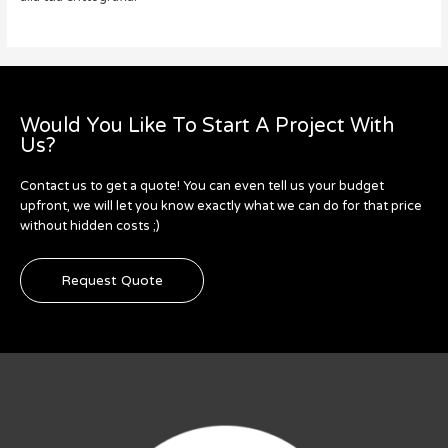
Would You Like To Start A Project With
Us?
Contact us to get a quote! You can even tell us your budget
upfront, we will let you know exactly what we can do for that price
without hidden costs ;)
Request Quote