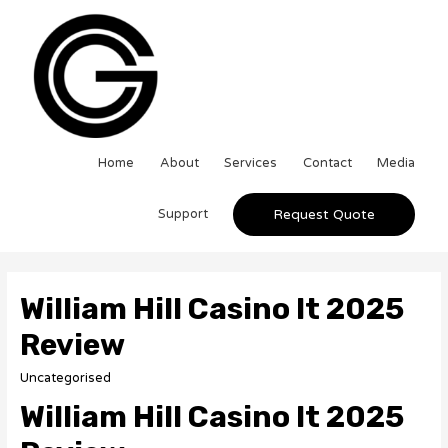
Home
About
Services
Contact
Media
Support
Request Quote
William Hill Casino It 2025
Review
Uncategorised
William Hill Casino It 2025