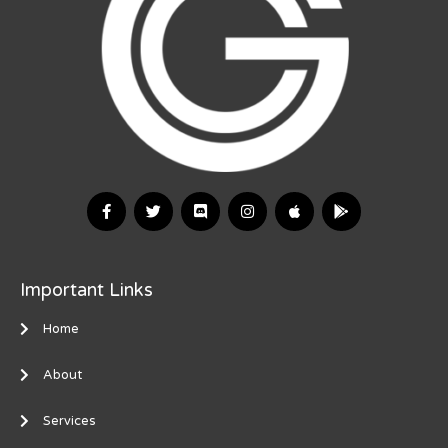
Important Links
Home
About
Services