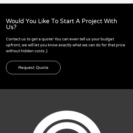
Would You Like To Start A Project With
Us?
Contact us to get a quote! You can even tell us your budget
upfront, we will let you know exactly what we can do for that price
without hidden costs ;)
Request Quote