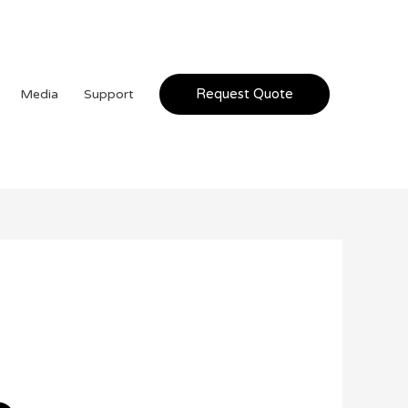
Request Quote
Media
Support