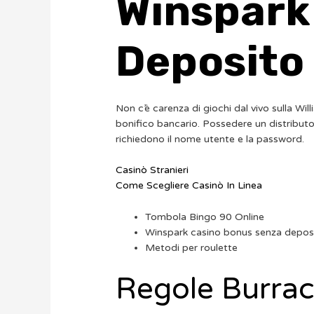
Winspark
Deposito
Non c’è carenza di giochi dal vivo sulla Wi
bonifico bancario. Possedere un distribu
richiedono il nome utente e la password.
Casinò Stranieri
Come Scegliere Casinò In Linea
Tombola Bingo 90 Online
Winspark casino bonus senza depos
Metodi per roulette
Regole Burrac