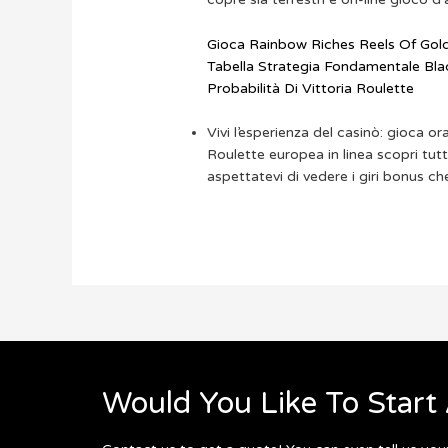
Gioca Rainbow Riches Reels Of Gold
Tabella Strategia Fondamentale Bla
Probabilità Di Vittoria Roulette
Vivi l’esperienza del casinò: gioca or
Roulette europea in linea scopri tutto
aspettatevi di vedere i giri bonus c
Would You Like To Start