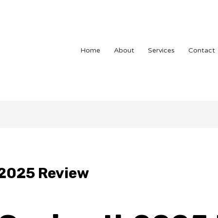
Home
About
Services
Contact
 2025 Review