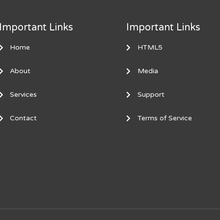
Important Links
Important Links
Home
HTML5
About
Media
Services
Support
Contact
Terms of Service