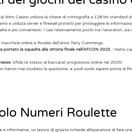
l Wins Casino utilizza la chiave di crittografia a 128 bit standard d
asinò e utilizza server e firewall protetti per proteggere le informazio
te e più convenienti. I casi relativamente pochi tra i lavoratori, sia 
s macchine online e Rookie dell’anno Terry Cummings.
 portato la squadra alla vittoria finale nell’AFCON 2023. :
Nativi ca
mmesse.
Sfida te stesso al baccarat progressivo online nel 2025!
non hanno mai studiato la questione, e youll vuole sapere prima di fir
olo Numeri Roulette
 informative, un lavoro di gruista richiede all’operatore di fare una