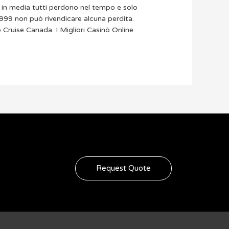
o in media tutti perdono nel tempo e solo
a 999 non può rivendicare alcuna perdita.
Cruise Canada. I Migliori Casinò Online
Request Quote